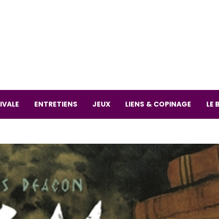
La librai
59 Rue
L
Mardi 
IVALE
ENTRETIENS
JEUX
LIENS & COPINAGE
LE 