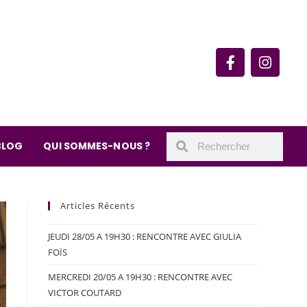
rie du quartier Secrétan
 de Meaux 75019 Paris
undi : 11h-19h30
– samedi : 10h-19h30
BLOG
QUI SOMMES-NOUS ?
Articles Récents
JEUDI 28/05 A 19H30 : RENCONTRE AVEC GIULIA
FOÏS
MERCREDI 20/05 A 19H30 : RENCONTRE AVEC
VICTOR COUTARD