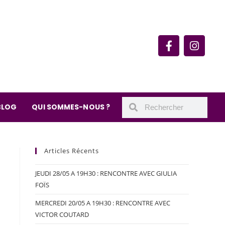
rie du quartier Secrétan
 de Meaux 75019 Paris
undi : 11h-19h30
– samedi : 10h-19h30
BLOG
QUI SOMMES-NOUS ?
Articles Récents
JEUDI 28/05 A 19H30 : RENCONTRE AVEC GIULIA
FOÏS
MERCREDI 20/05 A 19H30 : RENCONTRE AVEC
VICTOR COUTARD