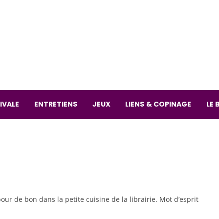
La librai
59 Rue
L
Mardi 
IVALE
ENTRETIENS
JEUX
LIENS & COPINAGE
LE 
 pour de bon dans la petite cuisine de la librairie. Mot d’esprit