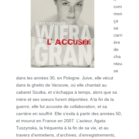
com
men
ça
sa
carri
ère
de
cha
nteu
se
dans les années 30, en Pologne. Juive, elle vécut
dans le ghetto de Varsovie, où elle chantait au
cabaret Szutka, et s’échappa à temps, alors que sa
mère et ses soeurs furent déportées. A la fin de la
guerre, elle fut accusée de collaboration, et sa
carrière en souffrit. Elle s’exila à partir des années 50,
et mourut en France en 2007. L’auteur, Agata
Tuszynska, la fréquenta à la fin de sa vie, et au
travers d’entretiens, d’archives, d’enregistrements,