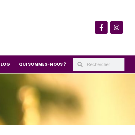
rie du quartier Secrétan
 de Meaux 75019 Paris
undi : 11h-19h30
– samedi : 10h-19h30
BLOG
QUI SOMMES-NOUS ?