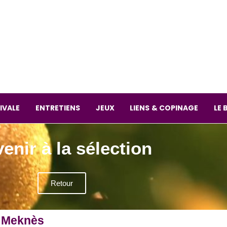
La librai
59 Rue
L
Mardi 
IVALE
ENTRETIENS
JEUX
LIENS & COPINAGE
LE 
enir à la sélection
Retour
 : Meknès