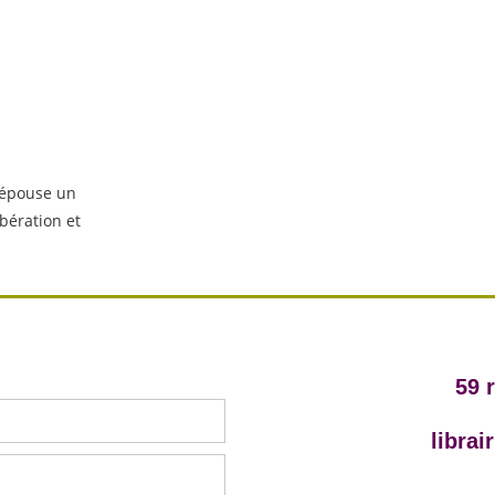
 épouse un
ibération et
59 
libra