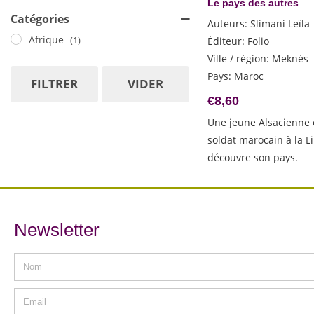
Aramburu Fernando
Le pays des autres
Catégories
Auci Stefania
Auteurs
:
Slimani Leïla
Barnes Julian
Afrique
Éditeur
:
Folio
(1)
Basheer Vaikom Muhammad
Ville / région
:
Meknès
Pays
:
Maroc
Baum Vicki
FILTRER
VIDER
Berest Claire
€
8,60
Boissier Laurence
Une jeune Alsacienne
Bonvicini Caterina
soldat marocain à la L
Boyden Joseph
découvre son pays.
Bradbury Jamey
Bulle Estelle-Sarah
Burton Jessie
Newsletter
Cabré Jaume
Chatwin Bruce
Chi Zijian
Coatalem Jean-Luc
Cognetti Paolo