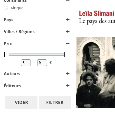
Continents
Afrique
Pays
Maroc
Villes / Régions
Meknès
(1)
Prix
-
€
Minimum Price
Maximum Price
Auteurs
Adamson Gil
Éditeurs
Adenle Leye
Adichie Chimamanda Ngozi
VIDER
FILTRER
Adiga Aravind
Folio
Amado Jorge