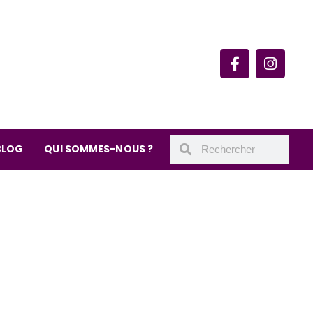
rie du quartier Secrétan
 de Meaux 75019 Paris
undi : 11h-19h30
– samedi : 10h-19h30
BLOG
QUI SOMMES-NOUS ?