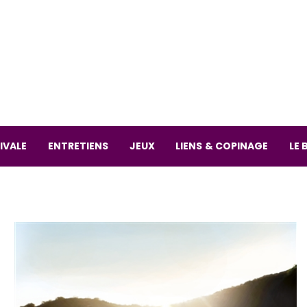
La librai
59 Rue
L
Mardi 
IVALE
ENTRETIENS
JEUX
LIENS & COPINAGE
LE 