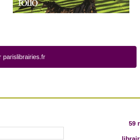
arislibrairies.fr
59 
libra