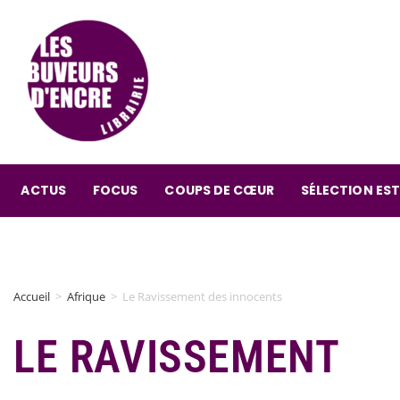
ACTUS
FOCUS
COUPS DE CŒUR
SÉLECTION EST
Accueil
>
Afrique
>
Le Ravissement des innocents
LE RAVISSEMENT