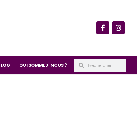
rie du quartier Secrétan
 de Meaux 75019 Paris
undi : 11h-19h30
– samedi : 10h-19h30
BLOG
QUI SOMMES-NOUS ?