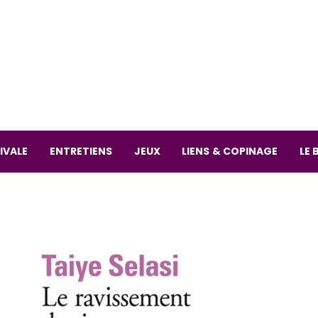
La librai
59 Rue
L
Mardi 
IVALE
ENTRETIENS
JEUX
LIENS & COPINAGE
LE 