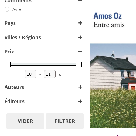
Continents
Asie
Pays
Turquie
Villes / Régions
Istanbul
(1)
Prix
-
€
Minimum Price
Maximum Price
Auteurs
Adamson Gil
Éditeurs
Adenle Leye
Adichie Chimamanda Ngozi
VIDER
FILTRER
Adiga Aravind
Folio
Amado Jorge