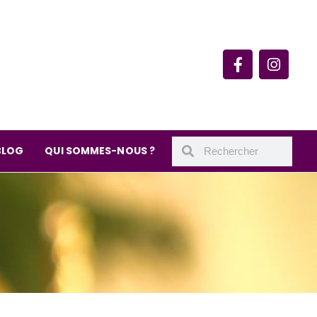
rie du quartier Secrétan
 de Meaux 75019 Paris
undi : 11h-19h30
– samedi : 10h-19h30
BLOG
QUI SOMMES-NOUS ?