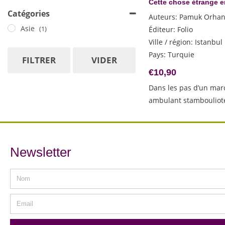
Aramburu Fernando
Cette chose étrange 
Catégories
Auci Stefania
Auteurs
:
Pamuk Orha
Barnes Julian
Asie
Éditeur
:
Folio
(1)
Basheer Vaikom Muhammad
Ville / région
:
Istanbul
Pays
:
Turquie
Baum Vicki
FILTRER
VIDER
Berest Claire
€
10,90
Boissier Laurence
Dans les pas d’un ma
Bonvicini Caterina
ambulant stambouliot
Boyden Joseph
Bradbury Jamey
Bulle Estelle-Sarah
Burton Jessie
Newsletter
Cabré Jaume
Chatwin Bruce
Chi Zijian
Coatalem Jean-Luc
Cognetti Paolo