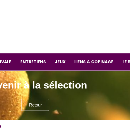
La librai
59 Rue
L
Mardi 
IVALE
ENTRETIENS
JEUX
LIENS & COPINAGE
LE 
enir à la sélection
Retour
e