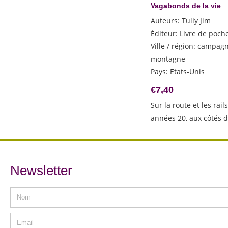
Slimani Leïla
Vagabonds de la vie
Smiley Jane
Auteurs
:
Tully Jim
Smith Roger
Éditeur
:
Livre de poch
Stroksnes Morten
Ville / région
:
campagne
montagne
Suniaga Fancisco
Pays
:
Etats-Unis
Taibo II Paco Ignacio
Tully Jim
€
7,40
Urbani Ellen
Sur la route et les rail
Vann David
années 20, aux côtés 
Vargas Llosa Mario
Wagamese Richard
Walser Robert
Newsletter
Xinran
Zhang Yueran