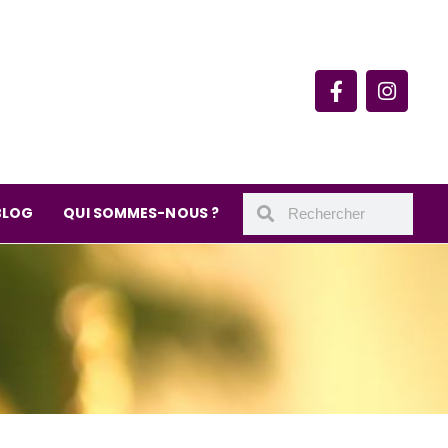
rie du quartier Secrétan
 de Meaux 75019 Paris
undi : 11h-19h30
– samedi : 10h-19h30
BLOG
QUI SOMMES-NOUS ?