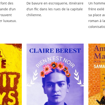
 font des
De bavure en escroquerie, itinéraire
Un homme 
mande d’un
d’un flic dans les rues de la capitale
frère exil
trouvent
chilienne.
sa place a
er luxueux.
roman à l
colonisati