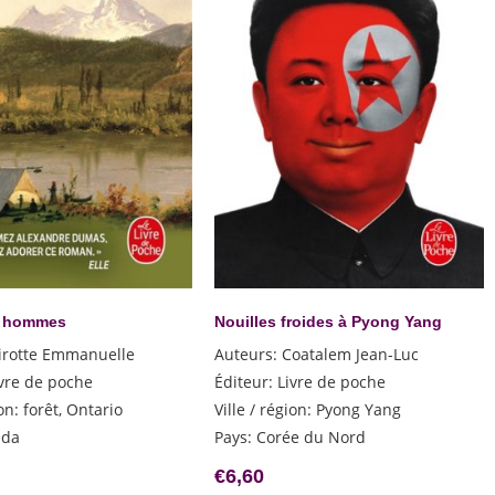
e hommes
Nouilles froides à Pyong Yang
irotte Emmanuelle
Auteurs
:
Coatalem Jean-Luc
ivre de poche
Éditeur
:
Livre de poche
ion
:
forêt, Ontario
Ville / région
:
Pyong Yang
ada
Pays
:
Corée du Nord
€
6,60