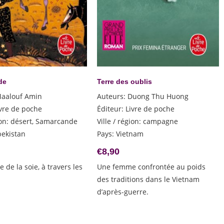
de
Terre des oublis
aalouf Amin
Auteurs
:
Duong Thu Huong
ivre de poche
Éditeur
:
Livre de poche
ion
:
désert, Samarcande
Ville / région
:
campagne
ekistan
Pays
:
Vietnam
€
8,90
e de la soie, à travers les
Une femme confrontée au poids
des traditions dans le Vietnam
d’après-guerre.