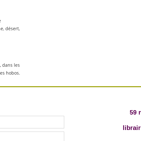
e
, désert,
s, dans les
des hobos.
59 
libra