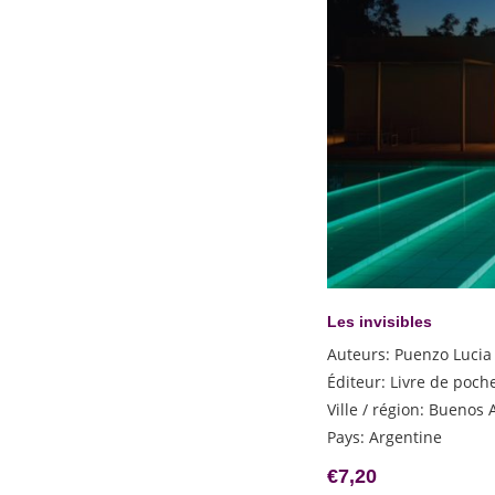
Cognetti Paolo
Cohen Benoît
Collins Courtney
Coloane Francisco
Di Fulvio Luca
Duong Thu Huong
Echenoz Jean
Edugyan Esi
El Aswany Alaa
Elizabeth Jane Howard
Eloy Martinez Tomas
Les invisibles
Enia Davide
Auteurs
:
Puenzo Lucia
Faye Gaël
Éditeur
:
Livre de poch
Ferey Caryl
Ville / région
:
Buenos A
Ferrante Elena
Pays
:
Argentine
French Tana
€
7,20
Grann David