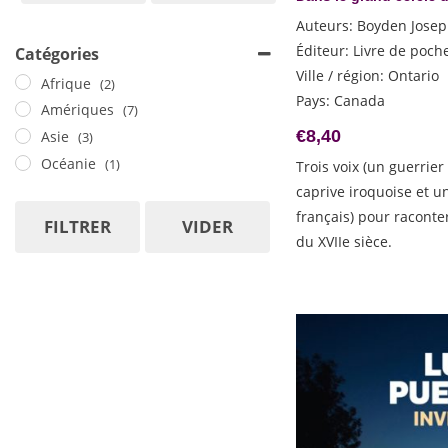
Amado Jorge
poche
Auteurs
:
Boyden Jose
Aramburu Fernando
Éditeur
:
Livre de poch
Catégories
Auci Stefania
Ville / région
:
Ontario
Barnes Julian
Afrique
(2)
Pays
:
Canada
Basheer Vaikom Muhammad
Amériques
(7)
€
8,40
Baum Vicki
Asie
(3)
Berest Claire
Océanie
(1)
Trois voix (un guerrie
Boissier Laurence
caprive iroquoise et 
Bonvicini Caterina
français) pour raconte
FILTRER
VIDER
du XVIIe sièce.
Boyden Joseph
Bradbury Jamey
Bulle Estelle-Sarah
Burton Jessie
Cabré Jaume
Chatwin Bruce
Chi Zijian
Coatalem Jean-Luc