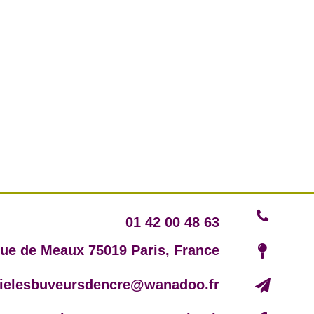
01 42 00 48 63
rue de Meaux 75019 Paris, France
irielesbuveursdencre@wanadoo.fr