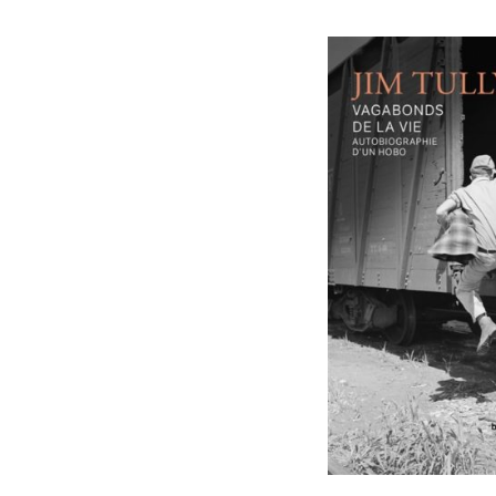
Mutis Alvaro
Narayan
Owens Delia
Oz Amos
Pamuk Orhan
Peskov Vassili
Pirotte Emmanuelle
Poulain Catherine
Puenzo Lucia
Quercia Boris
Ragde Anne
Rolin Jean
Ruiz Zafon Carlos
Sakuraba Kazuki
Selasi Taiye
Sepulveda Luis
Shimazaki Aki