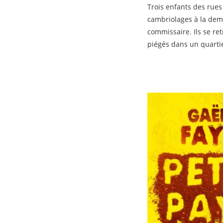
Trois enfants des rues
Haruf Kent
cambriolages à la de
Heyerdahl Thor
commissaire. Ils se re
Huchu Tendai
piégés dans un quarti
Huriya
Hwang Sok-yong
Inoue Yasushi
Jacobsen Roy
Jiles Paulette
Joseph Manu
Joyce James
Kaddour Heddi
Keegan Claire
Kennedy Douglas
Kidman Fiona
Kurniawan Eka
Llobregat Jordi
Lunar Lorenzo