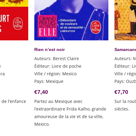
Rien n’est noir
Samarcan
Auteurs
:
Berest Claire
Auteurs
:
M
e
Éditeur
:
Livre de poche
Éditeur
:
L
ra
Ville / région
:
Mexico
Ville / rég
Pays
:
Mexique
Pays
:
Ouzb
€
7,40
€
7,70
t de l’enfance
Partez au Mexique avec
Sur la rout
l’extraordinaire Frida Kalho, grande
siècles.
amoureuse de la vie et de sa ville,
Mexico.