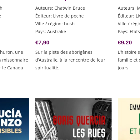
ph
Auteurs
:
Chatwin Bruce
Auteurs
:
M
e
Éditeur
:
Livre de poche
Éditeur
:
L
Ville / région
:
bush
Ville / rég
Pays
:
Australie
Pays
:
Etat
€
7,90
€
9,20
r huron, une
Sur la piste des aborigènes
L’histoire
un missonnaire
d’Australie, à la rencontre de leur
famille et
r le Canada
spiritualité.
jours