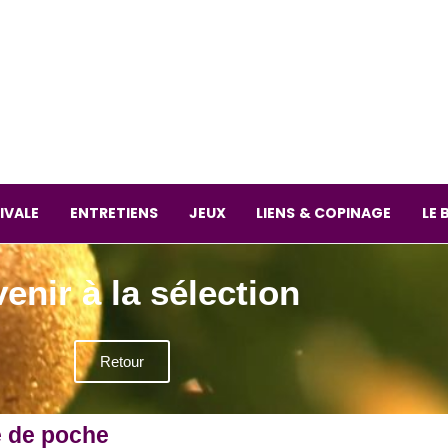
La librai
59 Rue
L
Mardi 
IVALE
ENTRETIENS
JEUX
LIENS & COPINAGE
LE 
enir à la sélection
Retour
re de poche