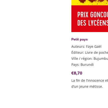
Lynch Jim
Maalouf Amin
Makine Andreï
Mankell Henning
Martin Natassia
Matar Hisham
Petit pays
Maynard Joyce
Auteurs
:
Faye Gaël
McEwan Ian
Éditeur
:
Livre de poch
Melandri Francesca
Ville / région
:
Bujumbu
Menegoz Mathias
Pays
:
Burundi
Meyer Philipp
€
8,70
Montgomery Lucy Maud
La fin de l’innocence e
Mukherjee Neel
d’un jeune métisse.
Mukhopadhyay Shirshendu
Munoz Molina Antonio
Murgia Michela