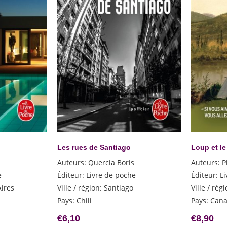
Les rues de Santiago
Loup et l
Auteurs
:
Quercia Boris
Auteurs
:
P
e
Éditeur
:
Livre de poche
Éditeur
:
L
ires
Ville / région
:
Santiago
Ville / rég
Pays
:
Chili
Pays
:
Can
€
6,10
€
8,90