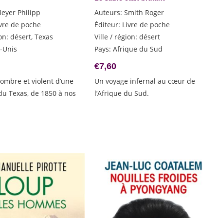
eyer Philipp
Auteurs
:
Smith Roger
ivre de poche
Éditeur
:
Livre de poche
ion
:
désert, Texas
Ville / région
:
désert
s-Unis
Pays
:
Afrique du Sud
€
7,60
 sombre et violent d’une
Un voyage infernal au cœur de
 du Texas, de 1850 à nos
l’Afrique du Sud.