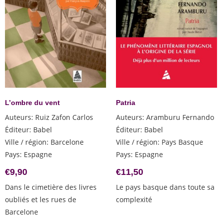
L’ombre du vent
Patria
Auteurs
:
Ruiz Zafon Carlos
Auteurs
:
Aramburu Fernando
Éditeur
:
Babel
Éditeur
:
Babel
Ville / région
:
Barcelone
Ville / région
:
Pays Basque
Pays
:
Espagne
Pays
:
Espagne
€
9,90
€
11,50
Dans le cimetière des livres
Le pays basque dans toute sa
oubliés et les rues de
complexité
Barcelone