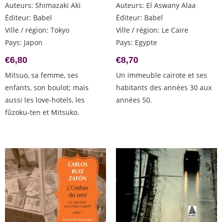
Auteurs
:
Shimazaki Aki
Auteurs
:
El Aswany Alaa
Éditeur
:
Babel
Éditeur
:
Babel
Ville / région
:
Tokyo
Ville / région
:
Le Caire
Pays
:
Japon
Pays
:
Egypte
€
6,80
€
8,70
Mitsuo, sa femme, ses
Un immeuble cairote et ses
enfants, son boulot; mais
habitants des années 30 aux
aussi les love-hotels, les
années 50.
fûzoku-ten et Mitsuko.