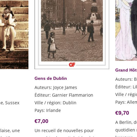
Grand Hôt
Gens de Dublin
Auteurs
:
B
Éditeur
:
Li
Auteurs
:
Joyce James
Ville / rég
Éditeur
:
Garnier Flammarion
Pays
:
Alle
e, Sussex
Ville / région
:
Dublin
Pays
:
Irlande
€
9,70
€
7,00
A Berlin, d
quotidien
laise, une
Un recueil de nouvelles pour