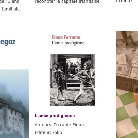
luxueux;
de 13 ans
raconbter la capitale irlandaise.
familiale.
L’amie prodigieuse
Auteurs
:
Ferrante Elena
Éditeur
:
Folio