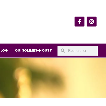
rie du quartier Secrétan
 de Meaux 75019 Paris
undi : 11h-19h30
– samedi : 10h-19h30
BLOG
QUI SOMMES-NOUS ?