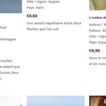
Ville / région
:
Naples
Pays
:
Italie
€
8,60
L’ombre d
Une amitié napolitaine entre deux
Auteurs
:
R
hias
fillettes que l’on suit
Éditeur
:
B
Ville / rég
 montagne
Pays
:
Espa
€
9,90
Dans le ci
ouilles
et les rue
ne datent pas
a Dumas dans
e.