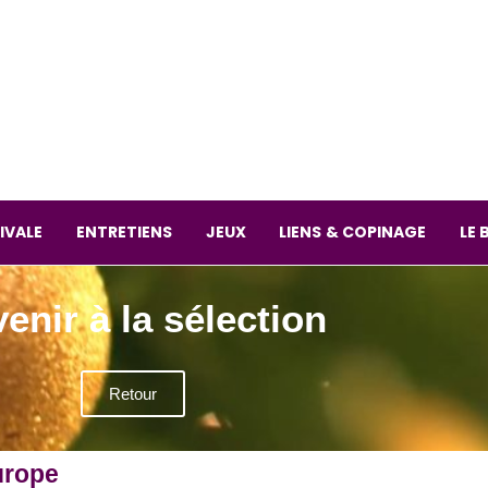
La librai
59 Rue
L
Mardi 
IVALE
ENTRETIENS
JEUX
LIENS & COPINAGE
LE 
enir à la sélection
Retour
urope