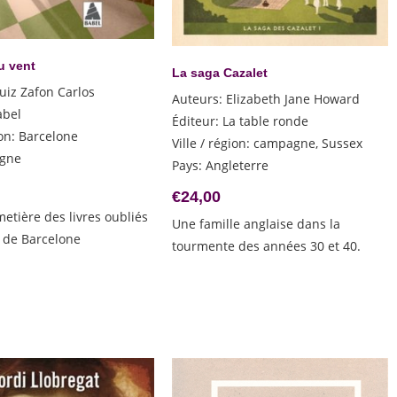
u vent
La saga Cazalet
uiz Zafon Carlos
Auteurs
:
Elizabeth Jane Howard
abel
Éditeur
:
La table ronde
ion
:
Barcelone
Ville / région
:
campagne, Sussex
gne
Pays
:
Angleterre
€
24,00
metière des livres oubliés
Une famille anglaise dans la
s de Barcelone
tourmente des années 30 et 40.