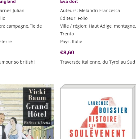
England
Eva dort
arnes Julian
Auteurs
:
Melandri Francesca
lio
Éditeur
:
Folio
ion
:
campagne, île de
Ville / région
:
Haut Adige, montagne,
Trento
eterre
Pays
:
Italie
€
8,60
humour so british!
Traversée italienne, du Tyrol au Sud