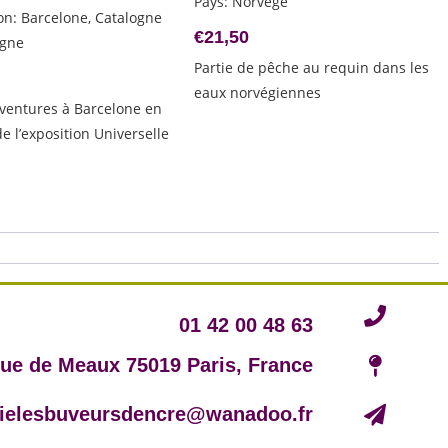
Pays
:
Norvège
ion
:
Barcelone, Catalogne
€
21,50
gne
Partie de pêche au requin dans les
eaux norvégiennes
ventures à Barcelone en
de l’exposition Universelle
01 42 00 48 63
rue de Meaux 75019 Paris, France
irielesbuveursdencre@wanadoo.fr