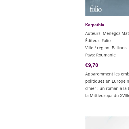
Karpathia
Auteurs
:
Menegoz Mat
Éditeur
:
Folio
Ville / région
:
Balkans,
Pays
:
Roumanie
€
9,70
Apparemment les embr
politiques en Europe 
d’hier : un roman à l
la Mittleuropa du XVIII