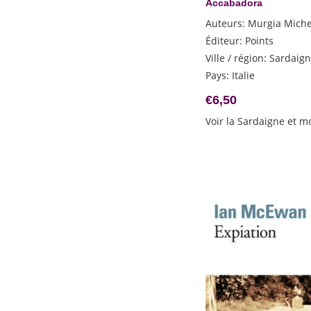
Accabadora
Auteurs
:
Murgia Miche
Éditeur
:
Points
Ville / région
:
Sardaig
Pays
:
Italie
€
6,50
Voir la Sardaigne et m