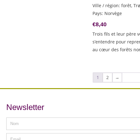
Ville / région
:
forêt, T
Pays
:
Norvège
€
8,40
Trois fils et leur père 
s’entendre pour repre
au cœur des forêts no
1
2
→
Newsletter