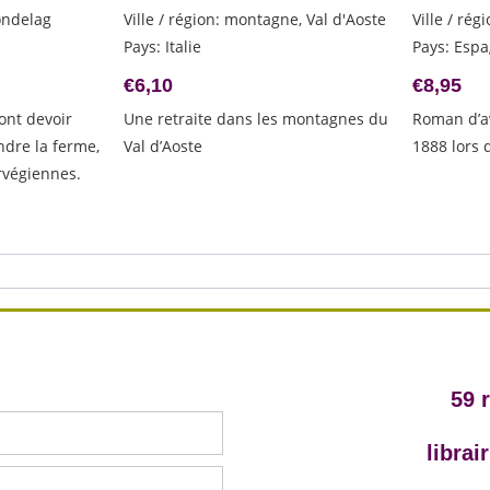
røndelag
Ville / région
:
montagne, Val d'Aoste
Ville / rég
Pays
:
Italie
Pays
:
Espa
€
6,10
€
8,95
vont devoir
Une retraite dans les montagnes du
Roman d’a
ndre la ferme,
Val d’Aoste
1888 lors 
rvégiennes.
59 
libra