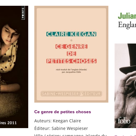
Ce genre de petites choses
Auteurs
:
Keegan Claire
Éditeur
:
Sabine Wespieser
Ville / région
:
campagne, Irlande du