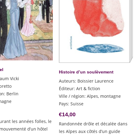
el
Histoire d’un soulèvement
aum Vicki
Auteurs
:
Boissier Laurence
bretto
Éditeur
:
Art & fiction
ion
:
Berlin
Ville / région
:
Alpes, montagne
magne
Pays
:
Suisse
€
14,00
urant les années folles, le
Randonnée drôle et décalée dans
 mouvementé d’un hôtel
les Alpes aux côtés d’un guide