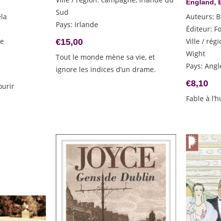
England, 
Sud
la
Auteurs
:
B
Pays
:
Irlande
Éditeur
:
Fo
ne
Ville / rég
€
15,00
Wight
Tout le monde mène sa vie, et
Pays
:
Angl
ignore les indices d’un drame.
€
8,10
ourir
Fable à l’